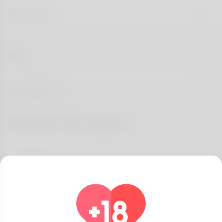
Blog
Kategoriler
Konular size uygun
Herşey