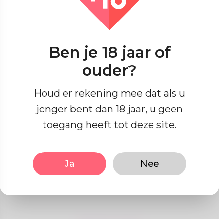
Ben je 18 jaar of
ouder?
Houd er rekening mee dat als u
Summer Lovin': How to Heat
jonger bent dan 18 jaar, u geen
Up Your Romance This
toegang heeft tot deze site.
Season
Summer is the season of sun, fun, and
romance. Whether you're in a new relationship
Ja
Nee
or looking to reignite the spark, these tips will
1 jaar geleden
help you make the most of the warm weather
and long days together.