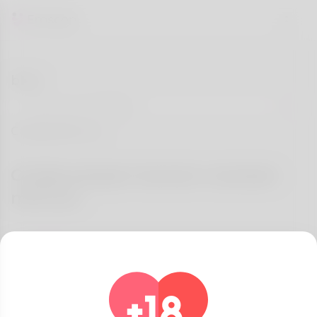
blog
Categorieën
Onderwerpen komen overeen
met jou
Allemaal