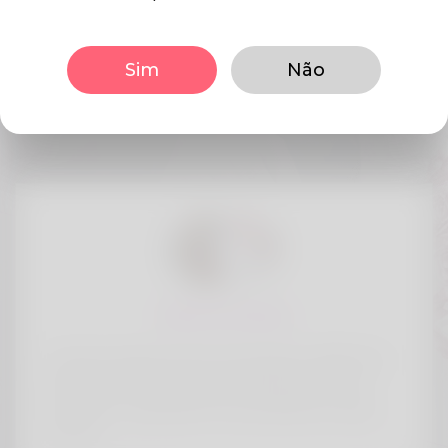
Sim
Não
Histórias de sucesso
3xxx & 4xxxx
It was a crisp autumn morning in 2018, the
kind where the air feels fresh and full of
promise. I was late for my Literature class,
racing