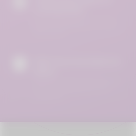
criptografado
Sua conta está segura no Eroscop.
Nunca compartilhamos seus dados
com terceiros.
100% de privacidade de
dados
Você tem controle total sobre suas
informações pessoais que você
compartilha.